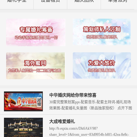
中华婚庆网给你带来惊喜
30套完整策划案ppt-配套音乐-配套主持词-婚礼现场
效果图-配套婚礼矢量图（新品独家授权） 点开下图
查看。 只需58元即可拥...
大成唯爱婚礼
http://b.eqxiu.com/s/Dk6AkV98?
share_level=1&from_user=83d9954b-b8f1-42ea-8e8c-