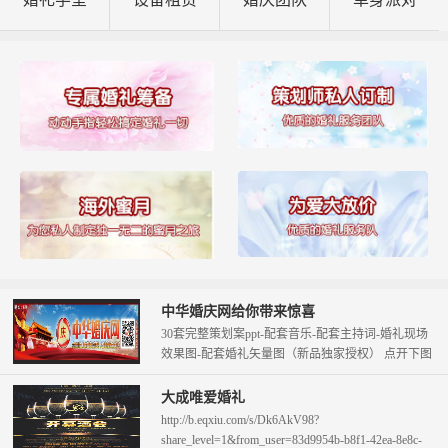
中华婚庆网给你带来惊喜
30套完整策划案ppt-配套音乐-配套主持词-婚礼现场
效果图-配套婚礼矢量图（新品独家授权） 点开下图
查看。 只需58元即可拥...
大成唯爱婚礼
http://b.eqxiu.com/s/Dk6AkV98?
share_level=1&from_user=83d9954b-b8f1-42ea-8e8c-