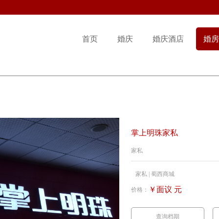
首页
婚庆
婚庆酒店
婚房
掌上明珠家私
家私
家私 | 蜀西商城
￥面议 元
价格：
查询档期