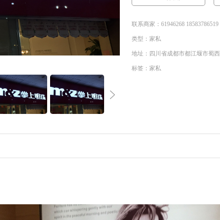
联系商家：61946268 18583786519
类型：家私
地址：四川省成都市都江堰市蜀西
标签：家私