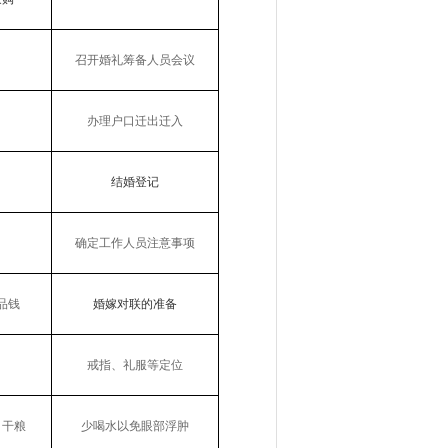
召开婚礼筹备人员会议
办理户口迁出迁入
结婚登记
确定工作人员注意事项
品
钱
婚嫁对联的准备
戒指、礼服等定位
、干粮
少喝水以免眼部浮肿