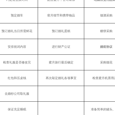
预定婚车
密月细节和携带物品
烟酒采购
预订婚礼当日所需鲜花
预订婚礼蛋糕
糖饼采购
安排祝词内容
进行财产公证
婚前协议
检查礼服是否修改完
蜜月旅行最后确定
采购烟花
红包和压桌钱
再次敲定婚礼各项事宜
检查蜜月
机票
用
去婚纱公司取礼服
保证充足睡眠
准备简单的罐头