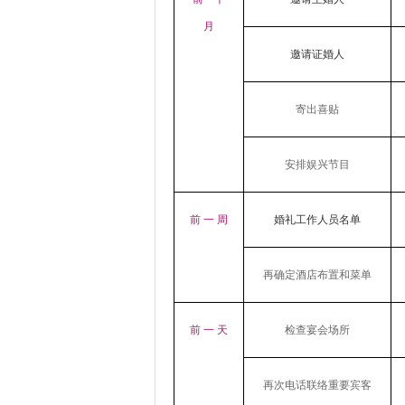
月
邀请证婚人
寄出喜贴
安排娱兴节目
前 一 周
婚礼工作人员名单
再确定酒店布置和菜单
前 一 天
检查宴会场所
再次电话联络重要宾客