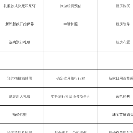
礼服款式决定和采订
旅游经费预估
新房购买
新郎新娘开始保养
申请护照
新房装修
选购预订礼服
新房布置
预约拍摄婚纱照
确定蜜月旅行行程
新家日用百货
试穿新人礼服
委托旅行社洽谈各项事宜
家电购买
拍婚纱照
珠宝首饰购
约定造型及时间
配合蜜月，公司请假
结婚百货用品