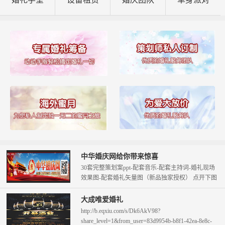
中华婚庆网给你带来惊喜
30套完整策划案ppt-配套音乐-配套主持词-婚礼现场
效果图-配套婚礼矢量图（新品独家授权） 点开下图
查看。 只需58元即可拥...
大成唯爱婚礼
http://b.eqxiu.com/s/Dk6AkV98?
share_level=1&from_user=83d9954b-b8f1-42ea-8e8c-