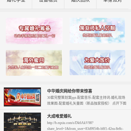
中华婚庆网给你带来惊喜
30套完整策划案ppt-配套音乐-配套主持词-婚礼现场
效果图-配套婚礼矢量图（新品独家授权） 点开下图
查看。 只需58元即可拥...
大成唯爱婚礼
http://b.eqxiu.com/s/Dk6AkV98?
share_level=1&from_user=83d9954b-b8f1-42ea-8e8c-