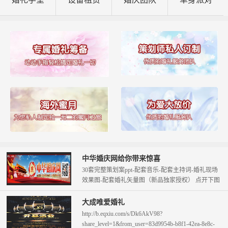
中华婚庆网给你带来惊喜
30套完整策划案ppt-配套音乐-配套主持词-婚礼现场
效果图-配套婚礼矢量图（新品独家授权） 点开下图
查看。 只需58元即可拥...
大成唯爱婚礼
http://b.eqxiu.com/s/Dk6AkV98?
share_level=1&from_user=83d9954b-b8f1-42ea-8e8c-