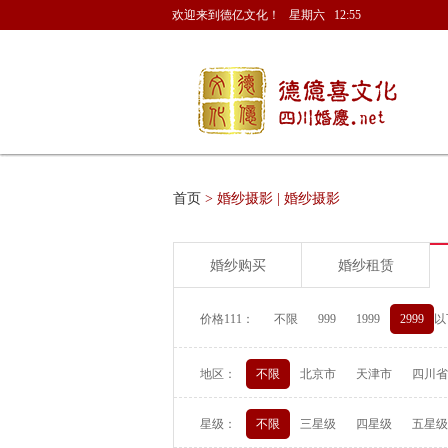
欢迎来到德亿文化！ 星期六 12:55
首页
> 婚纱摄影 | 婚纱摄影
婚纱购买
婚纱租赁
价格111：
不限
999
1999
2999
以
地区：
不限
北京市
天津市
四川省
星级：
不限
三星级
四星级
五星级