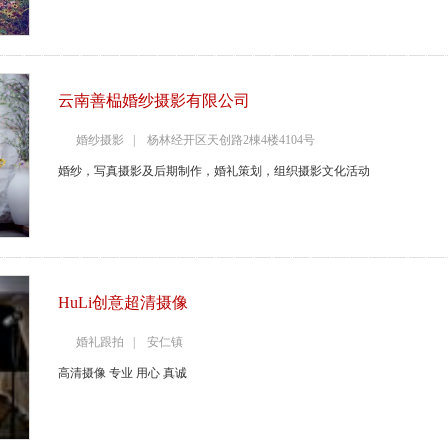
云南善榀婚纱摄影有限公司
婚纱摄影 | 杨林经开区天创路2棟4楼4104号
婚纱，写真摄影及后期制作，婚礼策划，组织摄影文化活动
HuLi创意超清摄像
婚礼跟拍 | 安仁镇
高清摄像 专业 用心 真诚