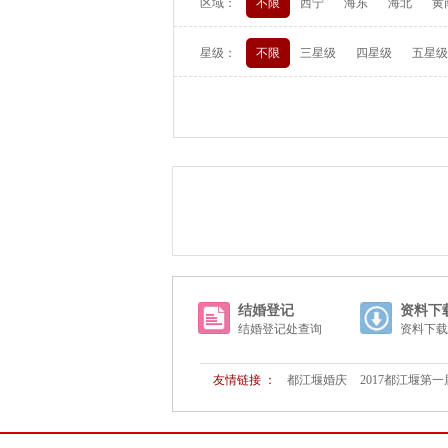
区域：
不限
西宁
海东
海北
黄
星级：
不限
三星级
四星级
五星级
结婚登记
资料下
结婚登记处查询
资料下载
友情链接 ：
都江堰婚庆
2017都江堰第