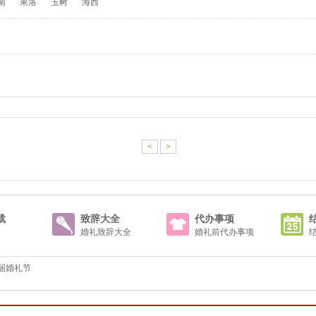
南
果洛
玉树
海西
<
>
载
致辞大全
代办事项
婚礼致辞大全
婚礼前代办事项
一届婚礼节