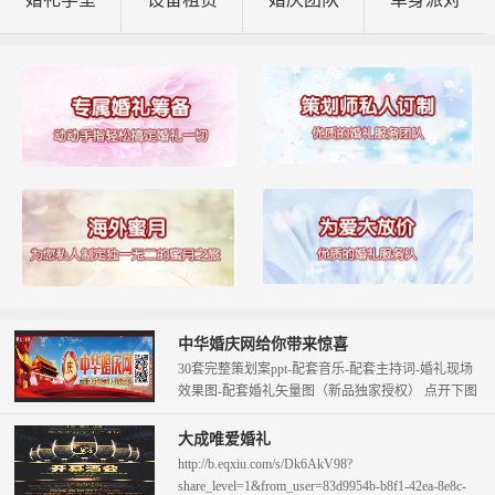
中华婚庆网给你带来惊喜
30套完整策划案ppt-配套音乐-配套主持词-婚礼现场
效果图-配套婚礼矢量图（新品独家授权） 点开下图
查看。 只需58元即可拥...
大成唯爱婚礼
http://b.eqxiu.com/s/Dk6AkV98?
share_level=1&from_user=83d9954b-b8f1-42ea-8e8c-